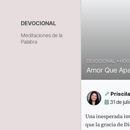
DEVOCIONAL
Meditaciones de la
Palabra
DEVOCIONAL
•
HOG
Amor Que Apa
Priscila
31 de jul
Una inesperada in
que la gracia de D