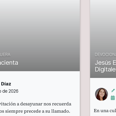
UERA
DEVOCION
cienta
Jesús 
Digital
 Díaz
io de 2026
vitación a desayunar nos recuerda
En una cul
ios siempre precede a su llamado.