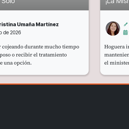
 Solo
¡La Mi
Cristina Umaña Martínez
io de 2026
r cojeando durante mucho tiempo
Hoguera in
oso o recibir el tratamiento
manteniend
e una opción.
el minist