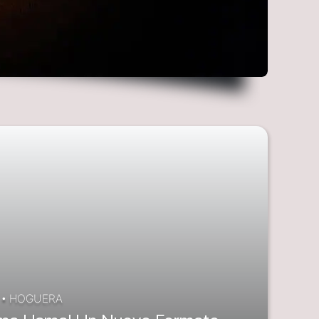
•
HOGUERA