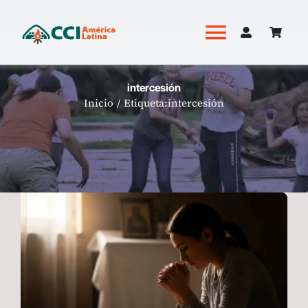
Saltar
al
Toggle
contenido
Navigati
Academia
intercesión
Inicio
Etiqueta:
intercesión
Productos
Revista Hoguera