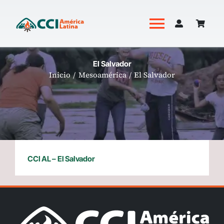
Saltar
al
Toggle
contenido
Navigati
Academia
El Salvador
Inicio
Mesoamérica
El Salvador
Productos
Revista Hoguera
CCI AL – El Salvador