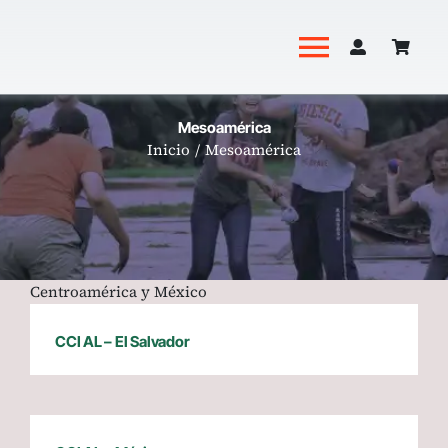
Saltar
al
Toggle
contenido
Navigati
Academia
Mesoamérica
Inicio
Mesoamérica
Productos
Revista Hoguera
Centroamérica y México
CCI AL – El Salvador