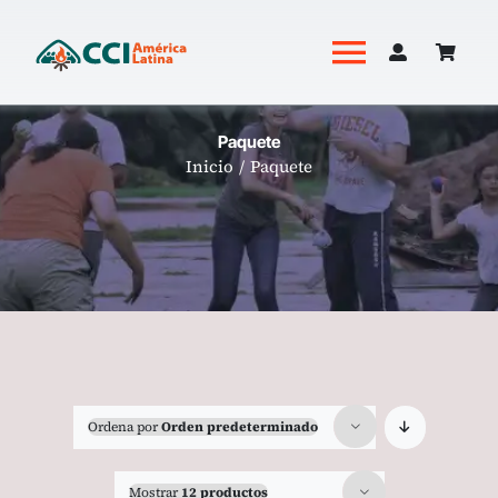
Saltar
al
Toggle
contenido
Navigati
Academia
Paquete
Inicio
Paquete
Productos
Revista Hoguera
Ordena por
Orden predeterminado
Mostrar
12 productos