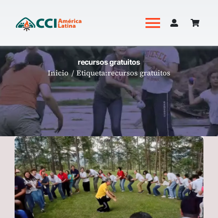
Saltar
al
Toggle
contenido
Navigati
Academia
recursos gratuitos
Inicio
Etiqueta:
recursos gratuitos
Productos
Revista Hoguera