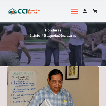
Saltar
al
Toggle
contenido
Navigati
Academia
Honduras
Inicio
Etiqueta:
Honduras
Productos
Revista Hoguera