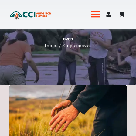
Saltar
al
Toggle
contenido
Navigati
Academia
aves
Inicio
Etiqueta:
aves
Productos
Revista Hoguera