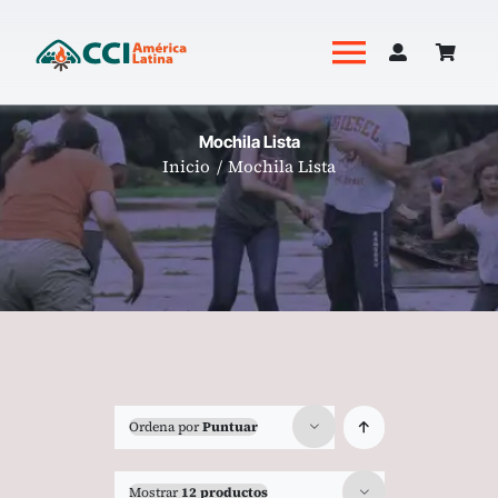
Saltar
al
Toggle
contenido
Navigati
Academia
Mochila Lista
Inicio
Mochila Lista
Productos
Revista Hoguera
Ordena por
Puntuar
Mostrar
12 productos