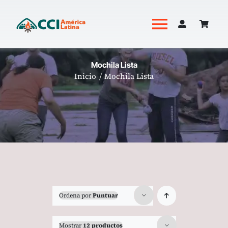
Saltar
al
Toggle
contenido
Navigati
Academia
Mochila Lista
Inicio
Mochila Lista
Productos
Revista Hoguera
Ordena por
Puntuar
Mostrar
12 productos