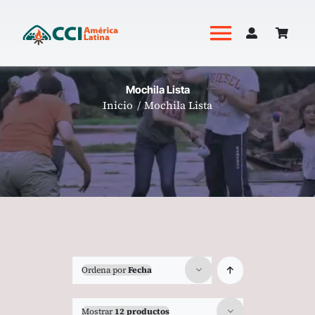
Saltar
al
Toggle
contenido
Navigati
Academia
Mochila Lista
Inicio
Mochila Lista
Productos
Revista Hoguera
Ordena por
Fecha
Mostrar
12 productos