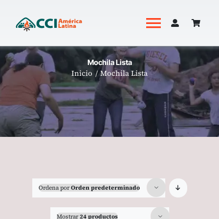
Saltar
al
Toggle
contenido
Navigati
Academia
Mochila Lista
Inicio
Mochila Lista
Productos
Revista Hoguera
Ordena por
Orden predeterminado
Mostrar
24 productos