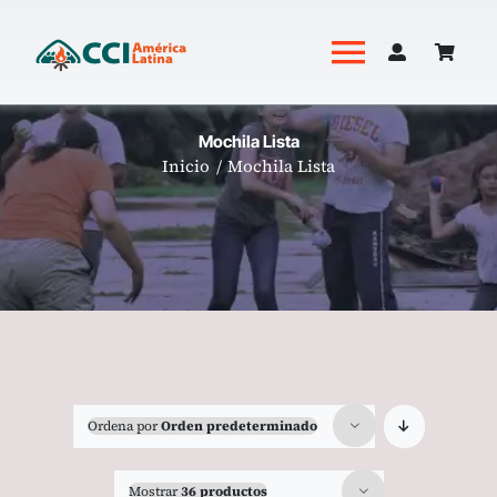
Saltar
al
Toggle
contenido
Navigati
Academia
Mochila Lista
Inicio
Mochila Lista
Productos
Revista Hoguera
Ordena por
Orden predeterminado
Mostrar
36 productos