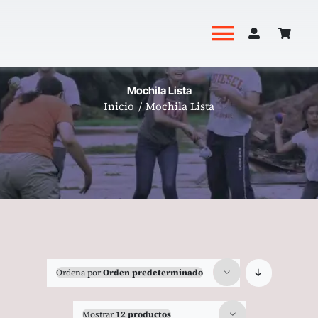
Saltar
al
Toggle
contenido
Navigati
Academia
Mochila Lista
Inicio
Mochila Lista
Productos
Revista Hoguera
Ordena por
Orden predeterminado
Mostrar
12 productos